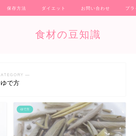
保存方法
ダイエット
お問い合わせ
プラ
食材の豆知識
CATEGORY ―
ゆで方
ゆで方