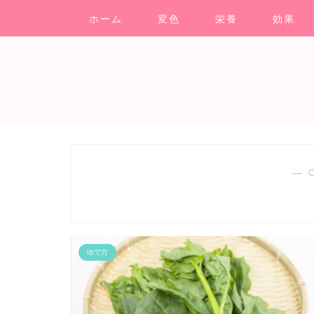
ホーム
変色
栄養
効果
― 
ゆで方