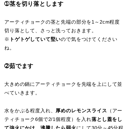
➀茎を切り落とします
アーティチョークの茎と先端の部分を
1～2cm
程度
切り落として、さっと洗っておきます。
※
トゲトゲしていて堅い
ので気をつけてください
ね。
➁茹でます
大きめの鍋にアーティチョークを先端を上にして並
べていきます。
水をかぶる程度入れ、
厚めのレモンスライス
（アー
ティチョーク
6個で2/1個
程度）を入れ
落とし蓋をし
て強火にかけ、沸騰したら弱火
にして
30分～45分
程