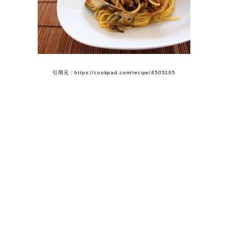
引用元：https://cookpad.com/recipe/4505105