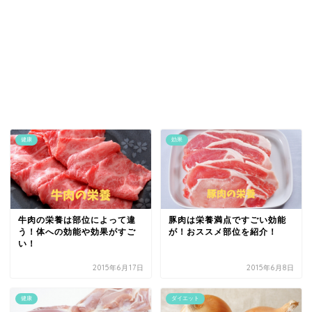
健康
効果
牛肉の栄養は部位によって違
豚肉は栄養満点ですごい効能
う！体への効能や効果がすご
が！おススメ部位を紹介！
い！
2015年6月17日
2015年6月8日
健康
ダイエット