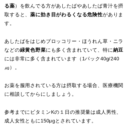
る薬
）を飲んでる方があしたばやあしたば青汁を摂
取すると、
薬に効き目がわるくなる危険性
がありま
す。
あしたばをはじめブロッコリー・ほうれん草・ニラ
などの
緑黄色野菜
にも多く含まれていて、特に
納豆
には非常に多く含まれています（1パック
40g/240
㎍
）。
お薬を服用されている方は摂取する場合、医療機関
に相談してからにしましょう。
参考までにビタミンKの１日の推奨量は成人男性、
成人女性ともに150μgとされています。