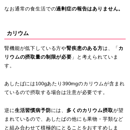
なお通常の食生活での
過剰症の報告はありません。
カリウム
腎機能が低下している方や
腎疾患のある方
は、「
カ
リウムの摂取量の制限が必要
」と考えられていま
す。
あしたばには100gあたり
390mg
のカリウムが含まれ
ているので摂取する場合は注意が必要です。
逆に
生活習慣病予防
には、
多くのカリウム摂取
が望
まれているので、あしたばの他にも果物・芋類など
と組み合わせて積極的にとることをおすすめしま