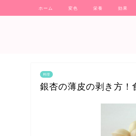
ホーム
変色
栄養
効果
料理
銀杏の薄皮の剥き方！