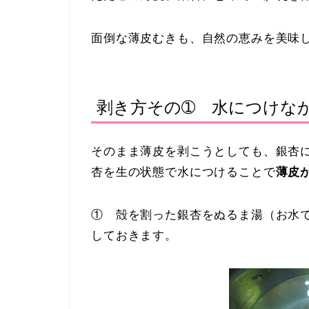
面倒な薄皮むきも、自然の恵みを美味
剥き方その➀ 水につけな
そのまま薄皮を剥こうとしても、銀杏
杏を生の状態で水につけることで
薄皮
① 殻を割った銀杏をぬるま湯（お水
しておきます。