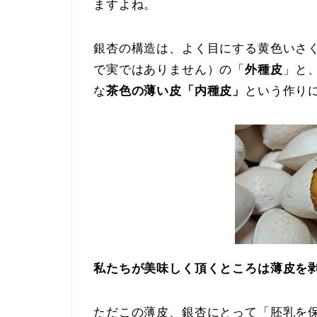
ますよね。
銀杏の構造は、よく目にする黄色いさ
で実ではありません）の「
外種皮
」と
な
茶色の薄い皮「内種皮」
という作り
私たちが美味しく頂くところは薄皮を
ただこの薄皮、銀杏にとって「胚乳を