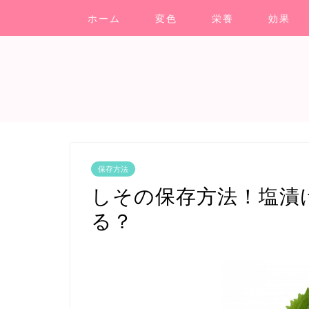
ホーム
変色
栄養
効果
保存方法
しその保存方法！塩漬
る？