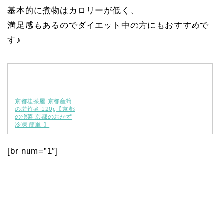
基本的に煮物はカロリーが低く、
満足感もあるのでダイエット中の方にもおすすめで
す♪
京都桂茶屋 京都産筍
の若竹煮 120g【京都
の惣菜 京都のおかず
冷凍 簡単 】
[br num=”1″]