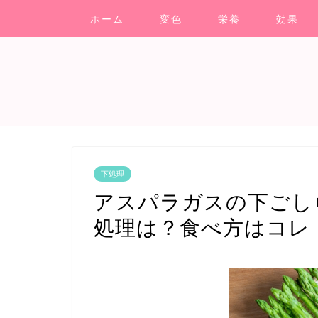
ホーム
変色
栄養
効果
下処理
アスパラガスの下ごし
処理は？食べ方はコレ