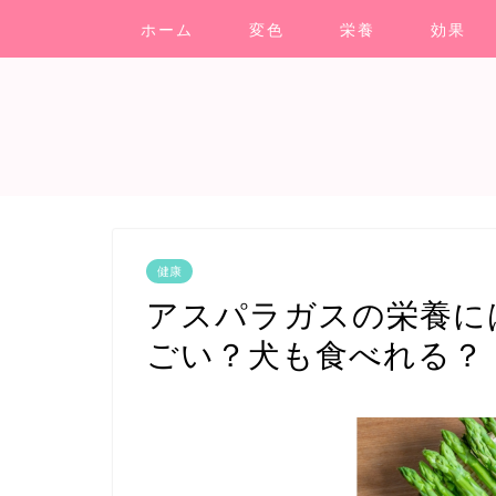
ホーム
変色
栄養
効果
健康
アスパラガスの栄養に
ごい？犬も食べれる？