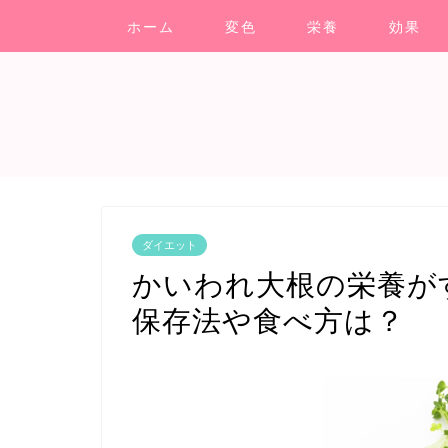
ホーム
変色
栄養
効果
ダイエット
かいわれ大根の栄養が
保存法や食べ方は？