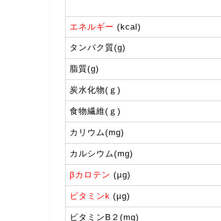
エネルギー
(kcal)
タンパク質(g)
脂質(g)
炭水化物(ｇ)
食物繊維(ｇ)
カリウム(mg)
カルシウム(mg)
βカロテン
(µg)
ビタミンk
(µg)
ビタミンB２(mg)