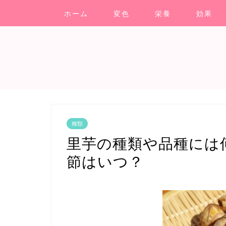
ホーム
変色
栄養
効果
種類
里芋の種類や品種には
節はいつ？