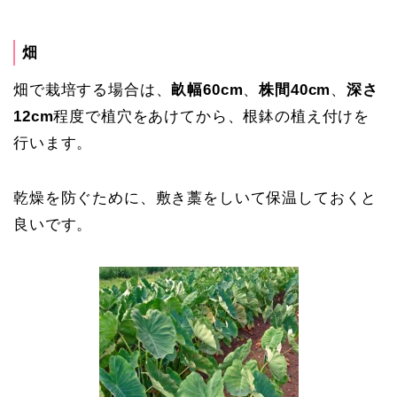
畑
畑で栽培する場合は、
畝幅60cm
、
株間40cm
、
深さ
12cm
程度で植穴をあけてから、根鉢の植え付けを
行います。
乾燥を防ぐために、敷き藁をしいて保温しておくと
良いです。