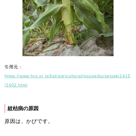
引用元：
https://www.hro.or.jp/list/agricultural/nouseibu/seiseki1415
/1602.html
紋枯病の原因
原因は、かびです。