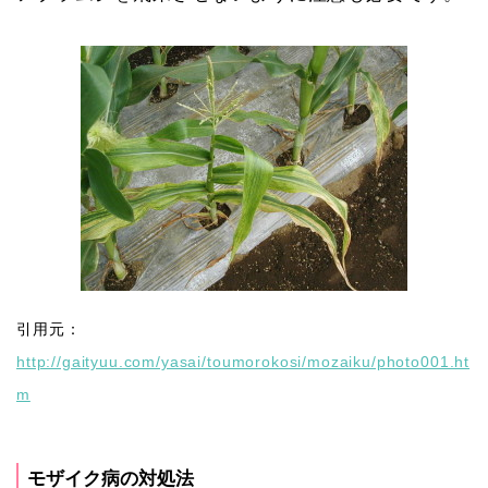
引用元：
http://gaityuu.com/yasai/toumorokosi/mozaiku/photo001.ht
m
モザイク病の対処法