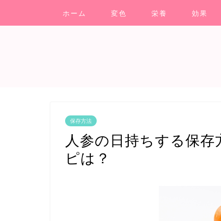
ホーム
変色
栄養
効果
保存方法
人参の日持ちする保存
ピは？